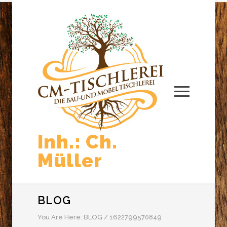
Inh.: Ch.
Müller
BLOG
You Are Here:
BLOG
/
1622799570849