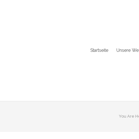
Startseite
Unsere Wer
You Are H