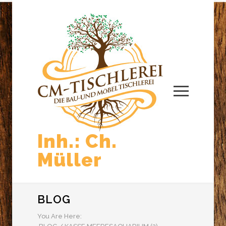
Inh.: Ch.
Müller
BLOG
You Are Here: