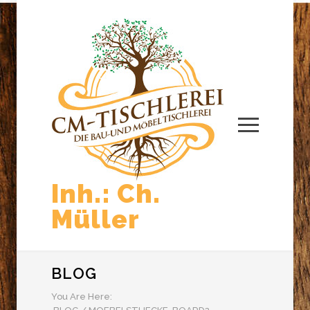
Inh.: Ch.
Müller
BLOG
You Are Here: